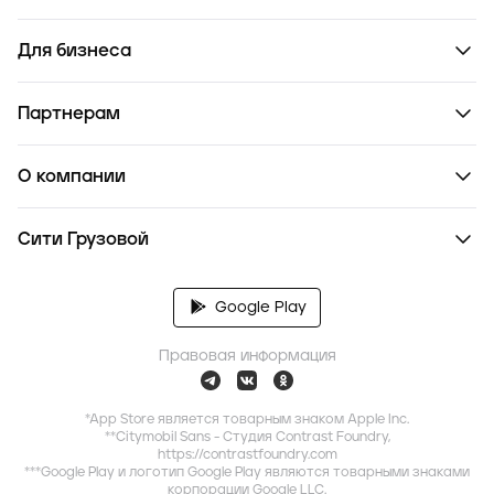
Для бизнеса
Партнерам
О компании
Сити Грузовой
Google Play
Правовая информация
*App Store является товарным знаком Apple Inc.
**Citymobil Sans - Студия Contrast Foundry,
https://contrastfoundry.com
***Google Play и логотип Google Play являются товарными знаками
корпорации Google LLC.