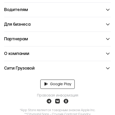
Водителям
Для бизнеса
Партнерам
О компании
Сити Грузовой
Google Play
Правовая информация
*App Store является товарным знаком Apple Inc.
**Citymobil Sans - Студия Contrast Foundry,