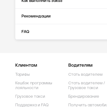
Как выполнить заказ
Рекомендации
FAQ
Клиентам
Водителям
Тарифы
Стать водителем
Кешбэк программы
Стать водителем /
лояльности
Грузовое такси
Грузовое такси
Брендирование
Поддержка и FAQ
Получить автомоби