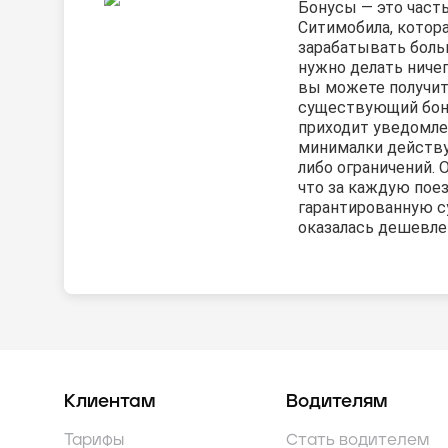
Бонусы — это част
Ситимобила, котор
зарабатывать боль
нужно делать ничег
вы можете получит
существующий бону
приходит уведомле
минималки действу
либо ограничений. 
что за каждую пое
гарантированную с
оказалась дешевле 
Клиентам
Водителям
Тарифы
Стать водителем