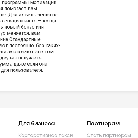
ь программы мотивации
ая помогает вам
ше. Для их включения не
о специального — когда
ь новый бонус или
с меняется, вам
ние.
Стандартные
ют постоянно, без каких-
Они заключаются в том,
здку вы получаете
умму, даже если она
для пользователя.
Для бизнеса
Партнерам
Корпоративное такси
Стать партнером