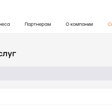
неса
Партнерам
О компании
С
слуг