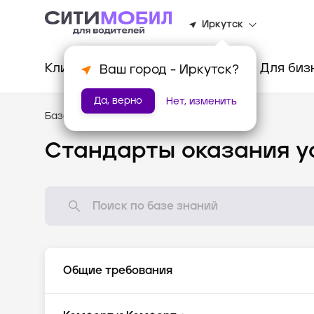
Иркутск
Клиентам
Водителям
Для биз
Ваш город -
Иркутск
?
Да, верно
Нет, изменить
База знаний
/
Стандарты оказания услуг
Стандарты оказания у
Общие требования