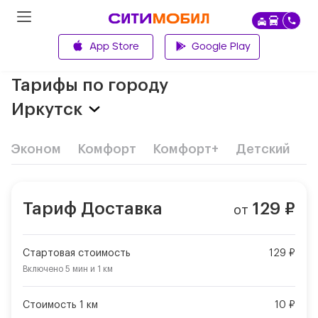
App Store
Google Play
Главная
Тарифы по городу
Иркутск
Эконом
Комфорт
Комфорт+
Детский
Д
Тариф
Доставка
129
₽
от
Стартовая стоимость
129 ₽
Включено
5 мин
и
1 км
Стоимость 1 км
10 ₽