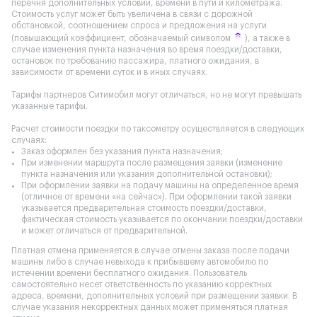
перечня дополнительных условий, времени в пути и километража.
Стоимость услуг может быть увеличена в связи с дорожной
обстановкой, соотношением спроса и предложения на услуги
(повышающий коэффициент, обозначаемый символом
), а также в
случае изменения пункта назначения во время поездки/доставки,
остановок по требованию пассажира, платного ожидания, в
зависимости от времени суток и в иных случаях.
Тарифы партнеров Ситимобил могут отличаться, но не могут превышать
указанные тарифы.
Расчет стоимости поездки по таксометру осуществляется в следующих
случаях:
Заказ оформлен без указания пункта назначения;
При изменении маршрута после размещения заявки (изменение
пункта назначения или указания дополнительной остановки);
При оформлении заявки на подачу машины на определенное время
(отличное от времени «на сейчас»). При оформлении такой заявки
указывается предварительная стоимость поездки/доставки,
фактическая стоимость указывается по окончании поездки/доставки
и может отличаться от предварительной.
Платная отмена применяется в случае отмены заказа после подачи
машины либо в случае невыхода к прибывшему автомобилю по
истечении времени бесплатного ожидания. Пользователь
самостоятельно несет ответственность по указанию корректных
адреса, времени, дополнительных условий при размещении заявки. В
случае указания некорректных данных может применяться платная