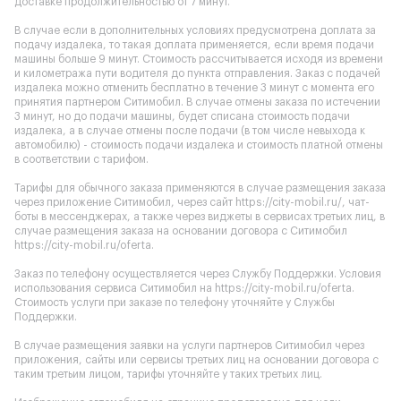
доставке продолжительностью от 7 минут.
В случае если в дополнительных условиях предусмотрена доплата за
подачу издалека, то такая доплата применяется, если время подачи
машины больше 9 минут. Стоимость рассчитывается исходя из времени
и километража пути водителя до пункта отправления. Заказ с подачей
издалека можно отменить бесплатно в течение 3 минут с момента его
принятия партнером Ситимобил. В случае отмены заказа по истечении
3 минут, но до подачи машины, будет списана стоимость подачи
издалека, а в случае отмены после подачи (в том числе невыхода к
автомобилю) - стоимость подачи издалека и стоимость платной отмены
в соответствии с тарифом.
Тарифы для обычного заказа применяются в случае размещения заказа
через приложение Ситимобил, через сайт
https://city-mobil.ru/
, чат-
боты в мессенджерах, а также через виджеты в сервисах третьих лиц, в
случае размещения заказа на основании договора с Ситимобил
https://city-mobil.ru/oferta
.
Заказ по телефону осуществляется через Службу Поддержки. Условия
использования сервиса Ситимобил на
https://city-mobil.ru/oferta
.
Стоимость услуги при заказе по телефону уточняйте у Службы
Поддержки.
В случае размещения заявки на услуги партнеров Ситимобил через
приложения, сайты или сервисы третьих лиц на основании договора с
таким третьим лицом, тарифы уточняйте у таких третьих лиц.