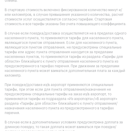
отмена.
В стартовую стоимость включено фиксированное количество минут и/
или километров, в случае превышения указанного количества, расчет
стоимости услуг осуществляется согласно тарифам. Стартовая
стоимость и все тарифы указаны без учета повышающего коэффициента.
В случае если поездка/доставка осуществляется не в пределах одного
населенного пункта, то применяются тарифы для населенного пункта,
являющегося пунктом отправления. Если для населенного пункта,
являющегося пунктом отправления, не предусмотрены специальные
тарифы или адрес пункта отправления находится за пределами
населенных пунктов, то применяются тарифы из раздела «Тарифы для
области» ближайшего к пункту отправления населенного пункта из
предусмотренного в тарифах перечня. При движении за пределами
населенного пункта может взиматься дополнительная плата за каждый
километр.
При поездке/доставке из/в аэропорт применяются специальные
тарифы, при этом если для пункта отправления/назначения не
предусмотрены специальные тарифы на заказ из/в аэропорт, то
применяются тарифы из подраздела «Из аэропорта»/«В аэропорт»
раздела «Тарифы для области» ближайшего к пункту отправления/
назначения населенного пункта из предусмотренного в тарифах
перечня.
В случае если в дополнительных условиях предусмотрена доплата за
длинную поездку, то такая доплата может взиматься при поездке/