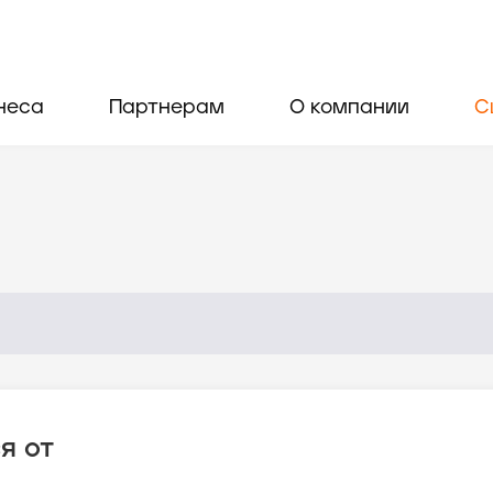
неса
Партнерам
О компании
С
я от