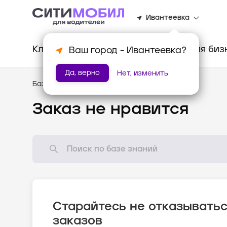
Ивантеевка
Клиентам
Водителям
Для биз
Ваш город -
Ивантеевка
?
Да, верно
Нет, изменить
База знаний
/
Популярные вопросы
Заказ не нравится
Старайтесь не отказыватьс
заказов