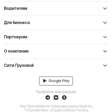
Водителям
Для бизнеса
Партнерам
О компании
Сити Грузовой
Google Play
Правовая информация
*App Store является товарным знаком Apple Inc.
**Citymobil Sans - Студия Contrast Foundry,