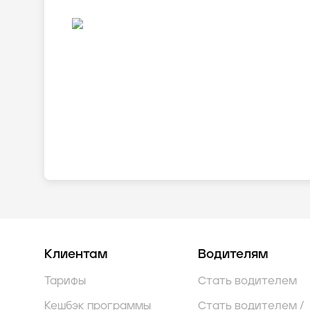
Клиентам
Водителям
Тарифы
Стать водителем
Кешбэк программы
Стать водителем /