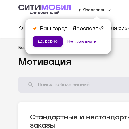
Ярославль
Клиентам
Водителям
Для биз
Ваш город -
Ярославль
?
Да, верно
Нет, изменить
База знаний
/
Как всё устроено?
Мотивация
Стандартные и нестандарт
заказы