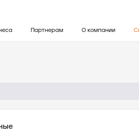
неса
Партнерам
О компании
С
ные