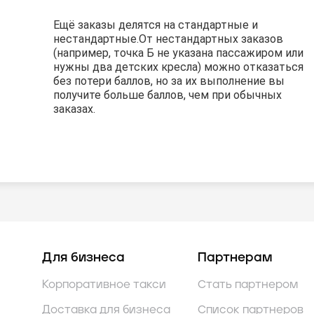
Ещё заказы делятся на стандартные и
Ещё заказы делятся на стандартные и
Ещё заказы делятся на стандартные и
нестандартные.
нестандартные.
нестандартные.
От нестандартных заказов
От нестандартных заказов
От нестандартных заказов
(например, точка Б не указана пассажиром или
(например, точка Б не указана пассажиром или
(например, точка Б не указана пассажиром или
нужны два детских кресла) можно отказаться
нужны два детских кресла) можно отказаться
нужны два детских кресла) можно отказаться
без потери баллов, но за их выполнение вы
без потери баллов, но за их выполнение вы
без потери баллов, но за их выполнение вы
получите больше баллов, чем при обычных
получите больше баллов, чем при обычных
получите больше баллов, чем при обычных
заказах.
заказах.
заказах.
Для бизнеса
Партнерам
Корпоративное такси
Стать партнером
Доставка для бизнеса
Список партнеров