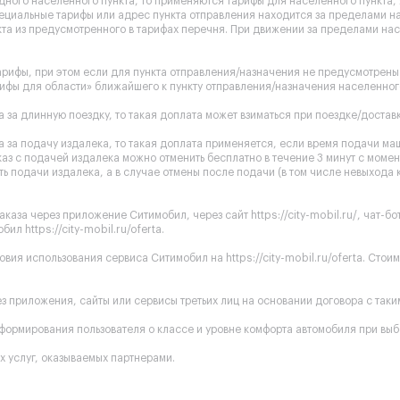
одного населенного пункта, то применяются тарифы для населенного пункта
ециальные тарифы или адрес пункта отправления находится за пределами на
та из предусмотренного в тарифах перечня. При движении за пределами нас
рифы, при этом если для пункта отправления/назначения не предусмотрены 
ифы для области» ближайшего к пункту отправления/назначения населенного
 за длинную поездку, то такая доплата может взиматься при поездке/доставк
 за подачу издалека, то такая доплата применяется, если время подачи ма
каз с подачей издалека можно отменить бесплатно в течение 3 минут с момен
ь подачи издалека, а в случае отмены после подачи (в том числе невыхода 
аказа через приложение Ситимобил, через сайт
https://city-mobil.ru/
, чат-б
обил
https://city-mobil.ru/oferta
.
ловия использования сервиса Ситимобил на
https://city-mobil.ru/oferta
. Стои
 приложения, сайты или сервисы третьих лиц на основании договора с таким 
ормирования пользователя о классе и уровне комфорта автомобиля при выб
 услуг, оказываемых партнерами.