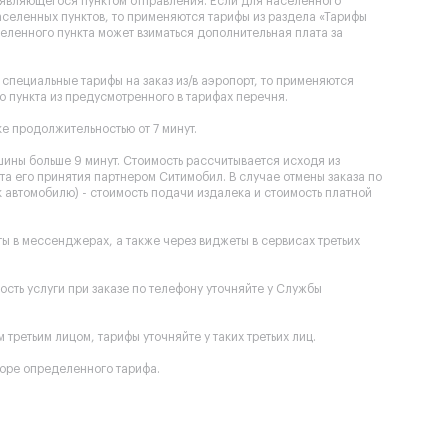
, являющегося пунктом отправления. Если для населенного
селенных пунктов, то применяются тарифы из раздела «Тарифы
еленного пункта может взиматься дополнительная плата за
специальные тарифы на заказ из/в аэропорт, то применяются
 пункта из предусмотренного в тарифах перечня.
е продолжительностью от 7 минут.
шины больше 9 минут. Стоимость рассчитывается исходя из
та его принятия партнером Ситимобил. В случае отмены заказа по
к автомобилю) - стоимость подачи издалека и стоимость платной
оты в мессенджерах, а также через виджеты в сервисах третьих
мость услуги при заказе по телефону уточняйте у Службы
третьим лицом, тарифы уточняйте у таких третьих лиц.
оре определенного тарифа.