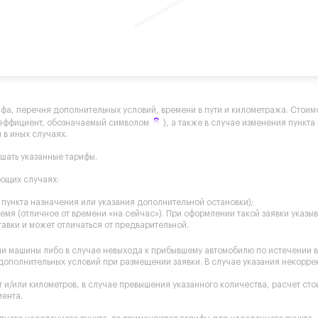
ифа, перечня дополнительных условий, времени в пути и километража. Стоимо
оэффициент, обозначаемый символом
), а также в случае изменения пункт
 в иных случаях.
ышать указанные тарифы.
ующих случаях:
пункта назначения или указания дополнительной остановки);
мя (отличное от времени «на сейчас»). При оформлении такой заявки указы
авки и может отличаться от предварительной.
чи машины либо в случае невыхода к прибывшему автомобилю по истечении 
 дополнительных условий при размещении заявки. В случае указания некорр
 и/или километров, в случае превышения указанного количества, расчет ст
иента.