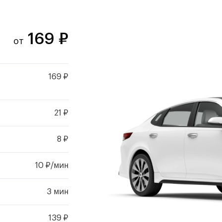
169
₽
от
169 ₽
21 ₽
8 ₽
10 ₽/мин
3 мин
139 ₽