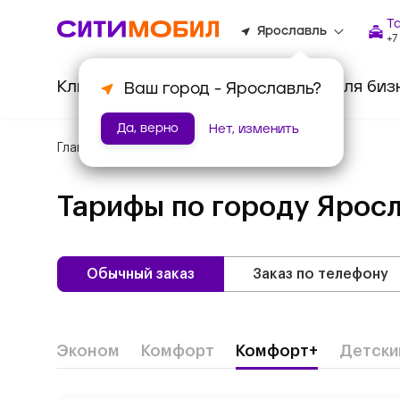
Т
Ярославль
+7
Клиентам
Водителям
Для биз
Ваш город -
Ярославль
?
Да, верно
Нет, изменить
Главная
/
Тарифы
Тарифы по городу
Яросл
Обычный заказ
Заказ по телефону
Эконом
Комфорт
Комфорт+
Детски