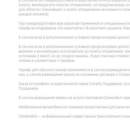
В случае если поездка/доставка осуществляется не в пределах 
пункта, являющегося пунктом отправления, не предусмотрены сп
для области» ближайшего к пункту отправления населенного пунк
каждый километр.
При поездке/доставке из/в аэропорт применяются специальные та
тарифы из подраздела «Из аэропорта»/«В аэропорт» раздела «Тар
В случае если в дополнительных условиях предусмотрена доплата
В случае если в дополнительных условиях предусмотрена доплата
времени и километража пути водителя до пункта отправления. За
истечении 3 минут, но до подачи машины, будет списана стоимост
отмены в соответствии с тарифом.
Тарифы для обычного заказа применяются в случае размещения з
лиц, в случае размещения заказа на основании договора с Ситим
Заказ по телефону осуществляется через Службу Поддержки. Ус
Поддержки.
В случае размещения заявки на услуги партнеров Ситимобил через
Изображение автомобиля на странице представлено для цели инф
Ситимобил — информационный сервис заказа транспортных и иных