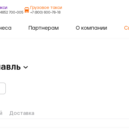
акси
Грузовое такси
 4852 700-005
+7 (800) 600-78-18
неса
Партнерам
О компании
С
авль
й
Доставка