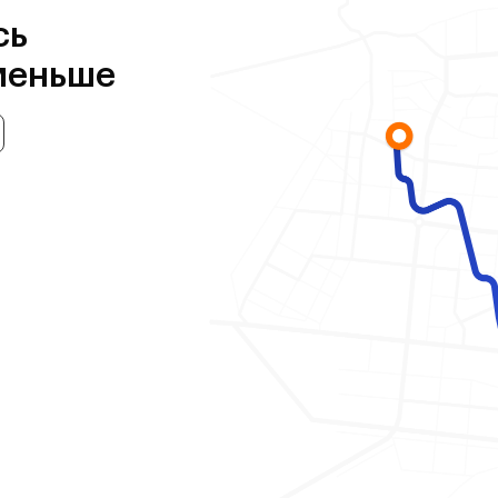
сь
меньше