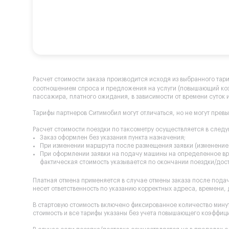
Расчет стоимости заказа производится исходя из выбранного тар
соотношением спроса и предложения на услуги (повышающий к
пассажира, платного ожидания, в зависимости от времени суток и
Тарифы партнеров Ситимобил могут отличаться, но не могут прев
Расчет стоимости поездки по таксометру осуществляется в след
Заказ оформлен без указания пункта назначения;
При изменении маршрута после размещения заявки (изменение 
При оформлении заявки на подачу машины на определенное вре
фактическая стоимость указывается по окончании поездки/дост
Платная отмена применяется в случае отмены заказа после пода
несет ответственность по указанию корректных адреса, времени,
В стартовую стоимость включено фиксированное количество минут
стоимость и все тарифы указаны без учета повышающего коэффиц