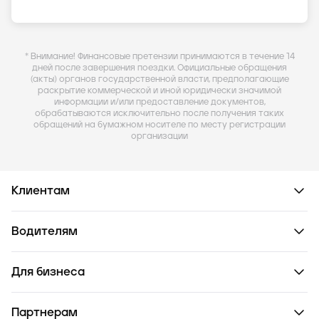
* Внимание! Финансовые претензии принимаются в течение 14
дней после завершения поездки. Официальные обращения
(акты) органов государственной власти, предполагающие
раскрытие коммерческой и иной юридически значимой
информации и/или предоставление документов,
обрабатываются исключительно после получения таких
обращений на бумажном носителе по месту регистрации
организации
Клиентам
Водителям
Для бизнеса
Партнерам