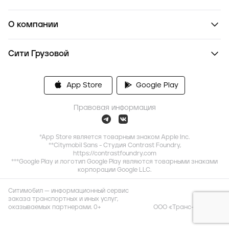
О компании
Сити Грузовой
App Store
Google Play
Правовая информация
*App Store является товарным знаком Apple Inc.
**Citymobil Sans - Студия Contrast Foundry,
https://contrastfoundry.com
***Google Play и логотип Google Play являются товарными знаками
корпорации Google LLC.
Ситимобил — информационный сервис
заказа транспортных и иных услуг,
оказываемых партнерами. 0+
ООО «Транс-Миссия»