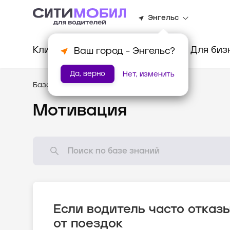
Энгельс
Клиентам
Водителям
Для биз
Ваш город -
Энгельс
?
Да, верно
Нет, изменить
База знаний
/
Как всё устроено?
Мотивация
Если водитель часто отказ
от поездок