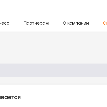
неса
Партнерам
О компании
С
ывается