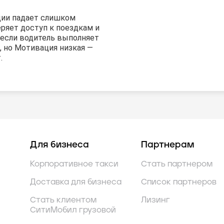
ции падает слишком
еряет доступ к поездкам и
 если водитель выполняет
, но Мотивация низкая —
.
Для бизнеса
Партнерам
Корпоративное такси
Стать партнером
Доставка для бизнеса
Список партнеров
Стать клиентом
Лизинг
СитиМобил грузовой