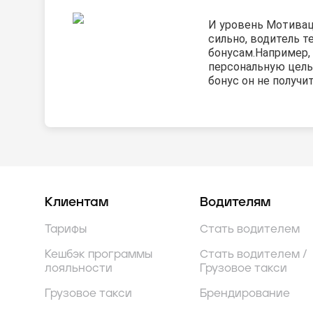
И уровень Мотива
сильно, водитель т
бонусам.
Например,
персональную цель
бонус он не получит
Клиентам
Водителям
Тарифы
Стать водителем
Кешбэк программы
Стать водителем /
лояльности
Грузовое такси
Грузовое такси
Брендирование