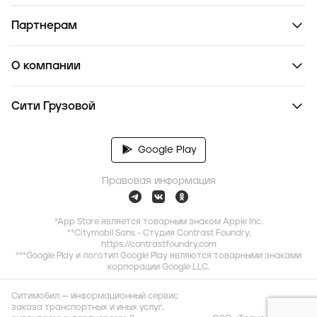
Партнерам
О компании
Сити Грузовой
Google Play
Правовая информация
*App Store является товарным знаком Apple Inc.
**Citymobil Sans - Студия Contrast Foundry,
https://contrastfoundry.com
***Google Play и логотип Google Play являются товарными знаками
корпорации Google LLC.
Ситимобил — информационный сервис
заказа транспортных и иных услуг,