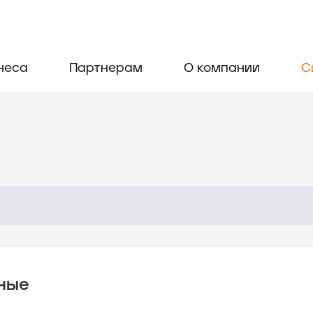
неса
Партнерам
О компании
С
ные