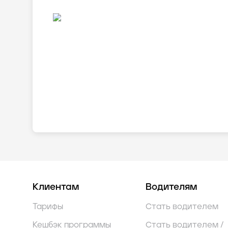
Клиентам
Водителям
Тарифы
Стать водителем
Кешбэк программы
Стать водителем /