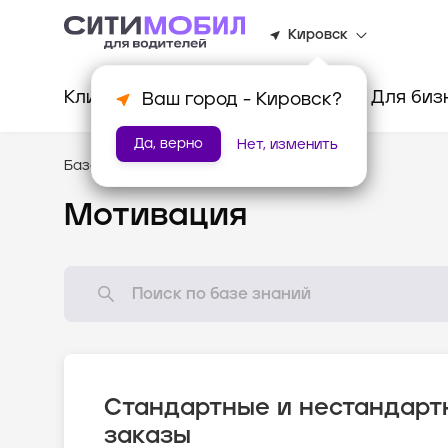
Кировск
Клиентам
Водителям
Для биз
Ваш город -
Кировск
?
Да, верно
Нет, изменить
База знаний
/
Как всё устроено?
Мотивация
Стандартные и нестандарт
заказы