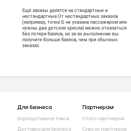
Ещё заказы делятся на стандартные и
Ещё заказы делятся на стандартные и
Ещё заказы делятся на стандартные и
нестандартные.
нестандартные.
нестандартные.
От нестандартных заказов
От нестандартных заказов
От нестандартных заказов
(например, точка Б не указана пассажиром или
(например, точка Б не указана пассажиром или
(например, точка Б не указана пассажиром или
нужны два детских кресла) можно отказаться
нужны два детских кресла) можно отказаться
нужны два детских кресла) можно отказаться
без потери баллов, но за их выполнение вы
без потери баллов, но за их выполнение вы
без потери баллов, но за их выполнение вы
получите больше баллов, чем при обычных
получите больше баллов, чем при обычных
получите больше баллов, чем при обычных
заказах.
заказах.
заказах.
Для бизнеса
Партнерам
Корпоративное такси
Стать партнером
Доставка для бизнеса
Список партнеров