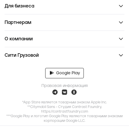
Для бизнеса
Партнерам
О компании
Сити Грузовой
Google Play
Правовая информация
*App Store является товарным знаком Apple Inc.
**Citymobil Sans - Студия Contrast Foundry,
https://contrastfoundry.com
***Google Play и логотип Google Play являются товарными знаками
корпорации Google LLC.