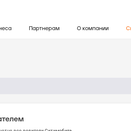
неса
Партнерам
О компании
С
ателем
ютно все водители Ситимобила.