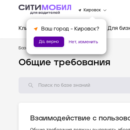
Кировск
Клиентам
Водителям
Для биз
Ваш город -
Кировск
?
Да, верно
Нет, изменить
База знаний
/
Стандарты оказания услуг
Общие требования
Взаимодействие с пользов
Общие требования должны выполнять абсол