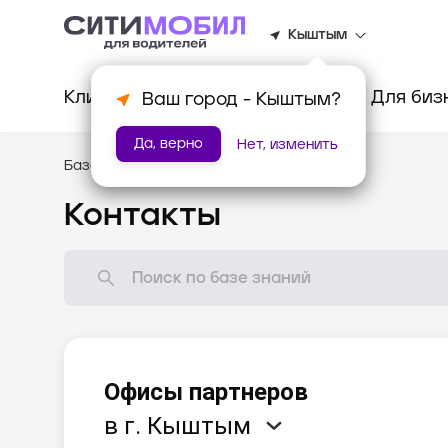
Кыштым
Клиентам
Водителям
Для биз
Ваш город -
Кыштым
?
Да, верно
Нет, изменить
База знаний
/
Помощь
Контакты
Офисы партнеров
в г. Кыштым