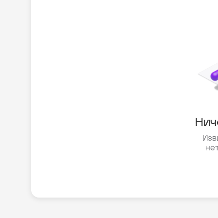
Нич
Изв
не