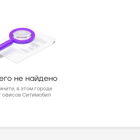
его не найдено
ините, в этом городе
т офисов Ситимобил