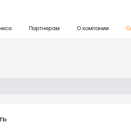
неса
Партнерам
О компании
С
ть