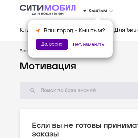
Кыштым
Клиентам
Водителям
Для биз
Ваш город -
Кыштым
?
Да, верно
Нет, изменить
База знаний
/
Как всё устроено?
Мотивация
Если вы не готовы принима
заказы