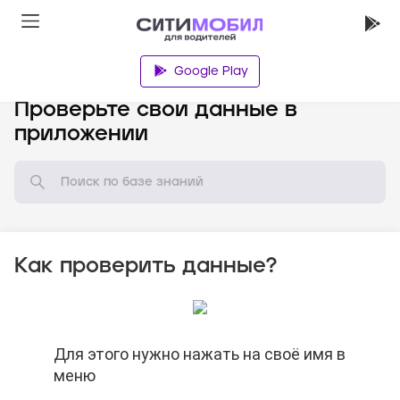
Google Play
База знаний
Проверьте свои данные в
приложении
Как проверить данные?
Для этого нужно нажать на своё имя в
Для этого нужно нажать на своё имя в
Для этого нужно нажать на своё имя в
меню
меню
меню