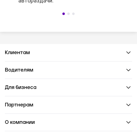
автораздачи.
автораздачи.
чертой города,
время подачи слишком большое,
в заказе есть комментарии.
Клиентам
Водителям
Для бизнеса
Партнерам
О компании