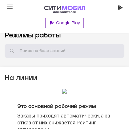
Google Play
База знаний
Режимы работы
На линии
Стоимость откроется после начала
Заказ считается нестандартным,
Стоимость откроется после начала
Это основной рабочий режим
поездки.
если:
поездки.
Заказы приходят автоматически, а за
Заказы приходят автоматически, а за
отказ от них снижается Рейтинг
отказ от них снижается Рейтинг
точка назначения находится за