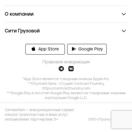
О компании
Сити Грузовой
App Store
Google Play
Правовая информация
*App Store является товарным знаком Apple Inc.
**Citymobil Sans - Студия Contrast Foundry,
https://contrastfoundry.com
***Google Play и логотип Google Play являются товарными знаками
корпорации Google LLC.
Ситимобил — информационный сервис
заказа транспортных и иных услуг,
оказываемых партнерами. 0+
ООО «Транс-Миссия»