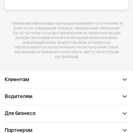
* Внимание! Финансовые претензии принимаются в течение 14
дней после завершения поездки. Официальные обращения
(акты) органов государственной власти, предполагающие
раскрытие коммерческой и иной юридически значимой
информации и/или предоставление документов,
обрабатываются исключительно после получения таких
обращений на бумажном носителе по месту регистрации
организации
Клиентам
Водителям
Для бизнеса
Партнерам