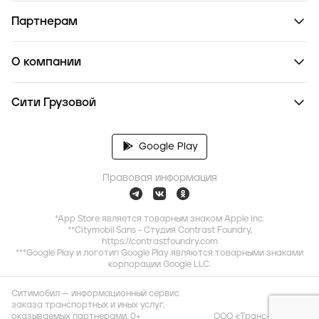
Партнерам
О компании
Сити Грузовой
Google Play
Правовая информация
*App Store является товарным знаком Apple Inc.
**Citymobil Sans - Студия Contrast Foundry,
https://contrastfoundry.com
***Google Play и логотип Google Play являются товарными знаками
корпорации Google LLC.
Ситимобил — информационный сервис
заказа транспортных и иных услуг,
оказываемых партнерами. 0+
ООО «Транс-Миссия»