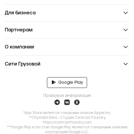
Для бизнеса
Партнерам
О компании
Сити Грузовой
Google Play
Правовая информация
*App Store является товарным знаком Apple Inc.
**Citymobil Sans - Студия Contrast Foundry,
https://contrastfoundry.com
***Google Play и логотип Google Play являются товарными знаками
корпорации Google LLC.