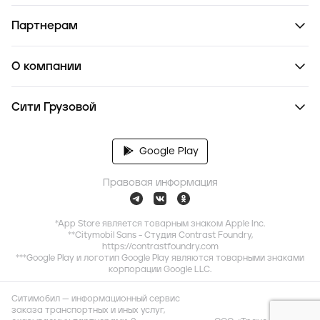
Партнерам
О компании
Сити Грузовой
Google Play
Правовая информация
*App Store является товарным знаком Apple Inc.
**Citymobil Sans - Студия Contrast Foundry,
https://contrastfoundry.com
***Google Play и логотип Google Play являются товарными знаками
корпорации Google LLC.
Ситимобил — информационный сервис
заказа транспортных и иных услуг,