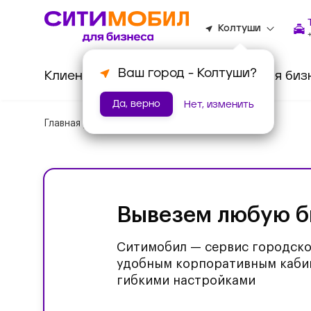
Колтуши
Ваш город -
Колтуши
?
Клиентам
Водителям
Для биз
Да, верно
Нет, изменить
Главная
/
Корпоративное такси
Вывезем любую б
Ситимобил — сервис городско
удобным корпоративным каби
гибкими настройками