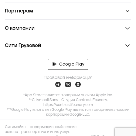
Партнерам
О компании
Сити Грузовой
Google Play
Правовая информация
*App Store является товарным знаком Apple Inc.
**Citymobil Sans - Студия Contrast Foundry,
https://contrastfoundry.com
***Google Play и логотип Google Play являются товарными знаками
корпорации Google LLC.
Ситимобил — информационный сервис
заказа транспортных и иных услуг,