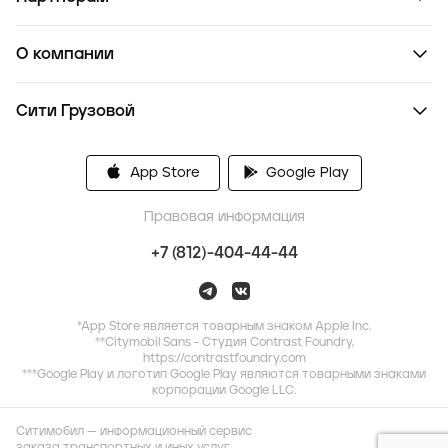
О компании
Сити Грузовой
App Store
Google Play
Правовая информация
+7 (812)-404-44-44
*App Store является товарным знаком Apple Inc.
**Citymobil Sans - Студия Contrast Foundry,
https://contrastfoundry.com
***Google Play и логотип Google Play являются товарными знаками
корпорации Google LLC.
Ситимобил — информационный сервис
заказа транспортных и иных услуг,