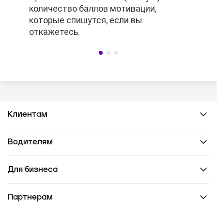
количество баллов мотивации,
количество баллов мотивации,
которые спишутся, если вы
которые спишутся, если вы
откажетесь.
откажетесь.
Клиентам
Водителям
Для бизнеса
Партнерам