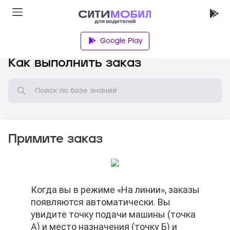
Google Play
База знаний
Как выполнить заказ
Примите заказ
Нажмите на кнопку «Маршрут» и
Когда вы в режиме «На линии», заказы
Нажмите на кнопку «Маршрут» и
Когда вы в режиме «На линии», заказы
Нажмите на кнопку «Принять заказ»
выберите ваш любимый навигатор.
появляются автоматически. Вы
выберите ваш любимый навигатор.
появляются автоматически. Вы
увидите точку подачи машины (точка
увидите точку подачи машины (точка
А) и место назначения (точку Б) и
А) и место назначения (точку Б) и