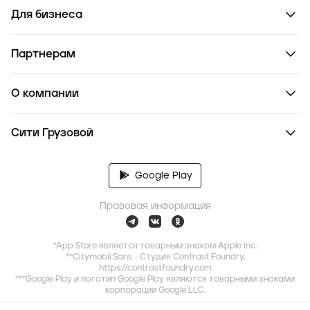
Для бизнеса
Партнерам
О компании
Сити Грузовой
Google Play
Правовая информация
*App Store является товарным знаком Apple Inc.
**Citymobil Sans - Студия Contrast Foundry,
https://contrastfoundry.com
***Google Play и логотип Google Play являются товарными знаками
корпорации Google LLC.