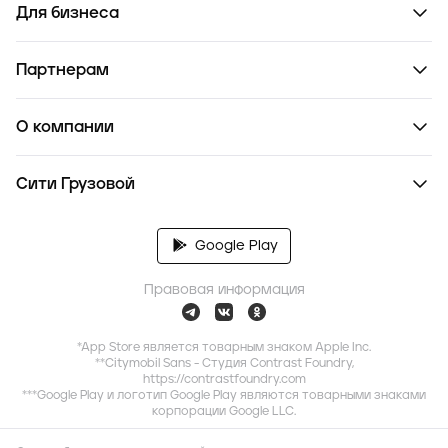
Для бизнеса
Партнерам
О компании
Сити Грузовой
Google Play
Правовая информация
*App Store является товарным знаком Apple Inc.
**Citymobil Sans - Студия Contrast Foundry,
https://contrastfoundry.com
***Google Play и логотип Google Play являются товарными знаками
корпорации Google LLC.