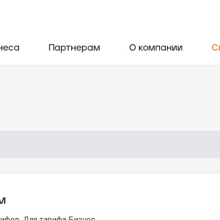
неса
Партнерам
О компании
С
м
ифов. Для тарифа Бизнес