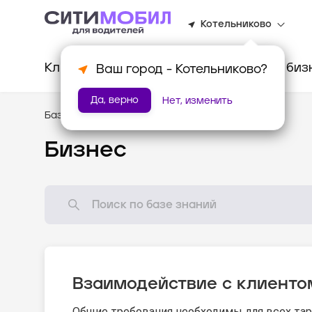
Котельниково
Клиентам
Водителям
Для биз
Ваш город -
Котельниково
?
Да, верно
Нет, изменить
База знаний
/
Стандарты оказания услуг
Бизнес
Взаимодействие с клиенто
Общие требования необходимы для всех тар