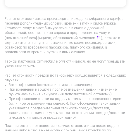
Расчет стоимости заказа производится исходя из выбранного тарифа,
перечня дополнительных условий, времени в пути и километража.
Стоимость услуг может быть увеличена в связи с дорожной
обстановкой, соотношением спроса и предложения на услуги
(повышающий коэффициент, обозначаемый символом
), а также в
случае изменения пункта назначения во время поездки/доставки,
остановок по требованию пассажира, платного ожидания, в
зависимости от времени суток и в иных случаях.
Тарифы партнеров Ситимобил могут отличаться, но не могут превышать
указанные тарифы.
Расчет стоимости поездки по таксометру осуществляется в следующих
случаях:
Заказ оформлен без указания пункта назначения;
При изменении маршрута после размещения заявки (изменение
пункта назначения или указания дополнительной остановки);
При оформлении заявки на подачу машины на определенное время
(отличное от времени «на сейчас»). При оформлении такой заявки
указывается предварительная стоимость поездки/доставки,
фактическая стоимость указывается по окончании поездки/доставки
и может отличаться от предварительной.
Платная отмена применяется в случае отмены заказа после подачи
машины либо в случае невыхода к прибывшему автомобилю по