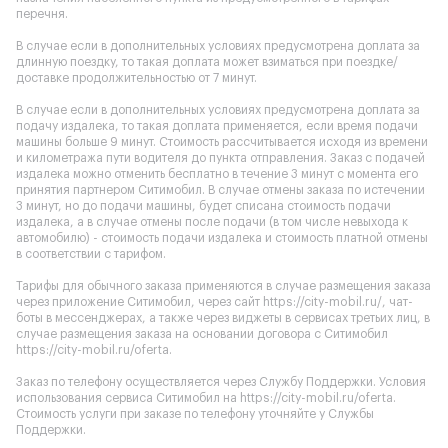
перечня.
В случае если в дополнительных условиях предусмотрена доплата за
длинную поездку, то такая доплата может взиматься при поездке/
доставке продолжительностью от 7 минут.
В случае если в дополнительных условиях предусмотрена доплата за
подачу издалека, то такая доплата применяется, если время подачи
машины больше 9 минут. Стоимость рассчитывается исходя из времени
и километража пути водителя до пункта отправления. Заказ с подачей
издалека можно отменить бесплатно в течение 3 минут с момента его
принятия партнером Ситимобил. В случае отмены заказа по истечении
3 минут, но до подачи машины, будет списана стоимость подачи
издалека, а в случае отмены после подачи (в том числе невыхода к
автомобилю) - стоимость подачи издалека и стоимость платной отмены
в соответствии с тарифом.
Тарифы для обычного заказа применяются в случае размещения заказа
через приложение Ситимобил, через сайт
https://city-mobil.ru/
, чат-
боты в мессенджерах, а также через виджеты в сервисах третьих лиц, в
случае размещения заказа на основании договора с Ситимобил
https://city-mobil.ru/oferta
.
Заказ по телефону осуществляется через Службу Поддержки. Условия
использования сервиса Ситимобил на
https://city-mobil.ru/oferta
.
Стоимость услуги при заказе по телефону уточняйте у Службы
Поддержки.