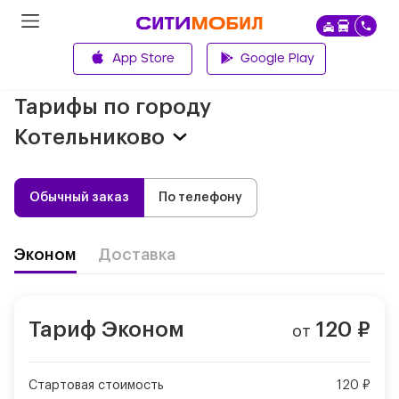
App Store
Google Play
Главная
Тарифы по городу
Котельниково
Обычный заказ
По телефону
Эконом
Доставка
Тариф
Эконом
120
₽
от
Стартовая стоимость
120 ₽