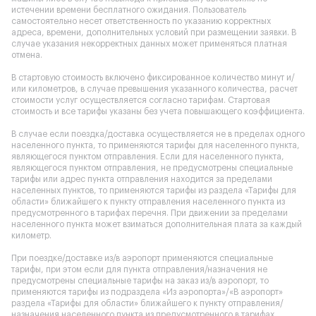
истечении времени бесплатного ожидания. Пользователь
самостоятельно несет ответственность по указанию корректных
адреса, времени, дополнительных условий при размещении заявки. В
случае указания некорректных данных может применяться платная
отмена.
В стартовую стоимость включено фиксированное количество минут и/
или километров, в случае превышения указанного количества, расчет
стоимости услуг осуществляется согласно тарифам. Стартовая
стоимость и все тарифы указаны без учета повышающего коэффициента.
В случае если поездка/доставка осуществляется не в пределах одного
населенного пункта, то применяются тарифы для населенного пункта,
являющегося пунктом отправления. Если для населенного пункта,
являющегося пунктом отправления, не предусмотрены специальные
тарифы или адрес пункта отправления находится за пределами
населенных пунктов, то применяются тарифы из раздела «Тарифы для
области» ближайшего к пункту отправления населенного пункта из
предусмотренного в тарифах перечня. При движении за пределами
населенного пункта может взиматься дополнительная плата за каждый
километр.
При поездке/доставке из/в аэропорт применяются специальные
тарифы, при этом если для пункта отправления/назначения не
предусмотрены специальные тарифы на заказ из/в аэропорт, то
применяются тарифы из подраздела «Из аэропорта»/«В аэропорт»
раздела «Тарифы для области» ближайшего к пункту отправления/
назначения населенного пункта из предусмотренного в тарифах