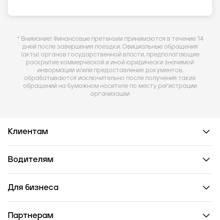
* Внимание! Финансовые претензии принимаются в течение 14
дней после завершения поездки. Официальные обращения
(акты) органов государственной власти, предполагающие
раскрытие коммерческой и иной юридически значимой
информации и/или предоставление документов,
обрабатываются исключительно после получения таких
обращений на бумажном носителе по месту регистрации
организации
Клиентам
Водителям
Для бизнеса
Партнерам