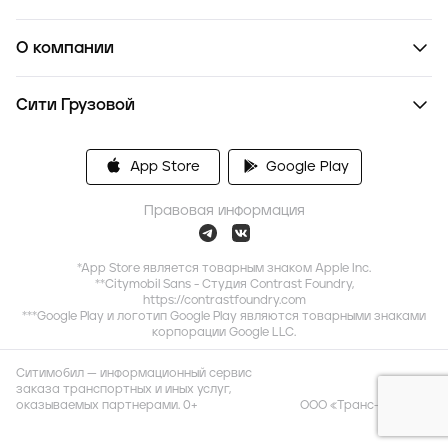
О компании
Сити Грузовой
App Store
Google Play
Правовая информация
*App Store является товарным знаком Apple Inc.
**Citymobil Sans - Студия Contrast Foundry,
https://contrastfoundry.com
***Google Play и логотип Google Play являются товарными знаками
корпорации Google LLC.
Ситимобил — информационный сервис
заказа транспортных и иных услуг,
оказываемых партнерами. 0+
ООО «Транс-Миссия»