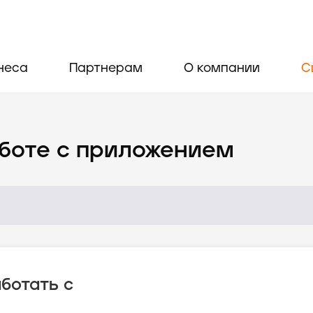
неса
Партнерам
О компании
С
боте с приложением
ботать с