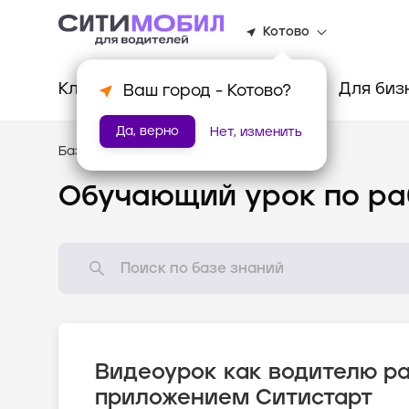
Котово
Клиентам
Водителям
Для биз
Ваш город -
Котово
?
Да, верно
Нет, изменить
База знаний
/
Видеоуроки
Обучающий урок по ра
Видеоурок как водителю ра
приложением Ситистарт