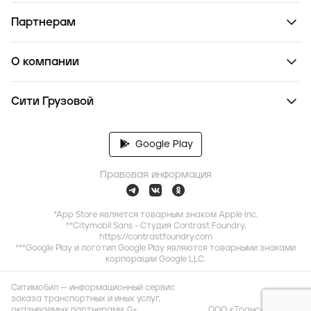
Партнерам
О компании
Сити Грузовой
Google Play
Правовая информация
*App Store является товарным знаком Apple Inc.
**Citymobil Sans - Студия Contrast Foundry,
https://contrastfoundry.com
***Google Play и логотип Google Play являются товарными знаками
корпорации Google LLC.
Ситимобил — информационный сервис
заказа транспортных и иных услуг,
оказываемых партнерами. 0+
ООО «Транс-Миссия»