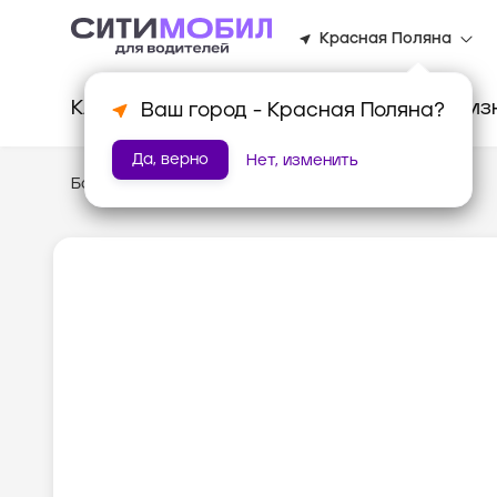
Красная Поляна
Клиентам
Водителям
Для биз
Ваш город -
Красная Поляна
?
Да, верно
Нет, изменить
База знаний
/
Стандарты работы