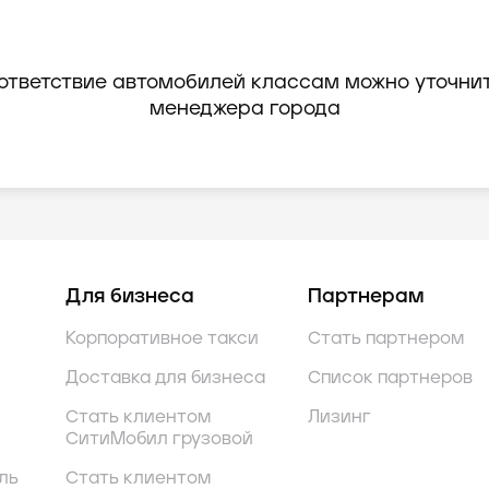
ответствие автомобилей классам можно уточнит
менеджера города
Для бизнеса
Партнерам
Корпоративное такси
Стать партнером
Доставка для бизнеса
Список партнеров
Стать клиентом
Лизинг
СитиМобил грузовой
ль
Стать клиентом