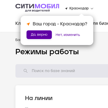
Краснодар
Клиентам
Водителям
Для биз
Ваш город -
Краснодар
?
Да, верно
Нет, изменить
База знаний
/
Как всё устроено?
Режимы работы
На линии