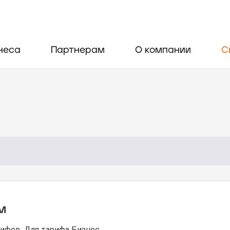
неса
Партнерам
О компании
С
м
ифов. Для тарифа Бизнес