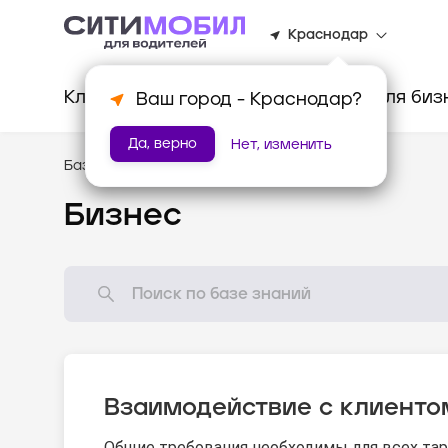
Краснодар
Клиентам
Водителям
Для биз
Ваш город -
Краснодар
?
Да, верно
Нет, изменить
База знаний
/
Стандарты оказания услуг
Бизнес
Взаимодействие с клиенто
Общие требования необходимы для всех тар