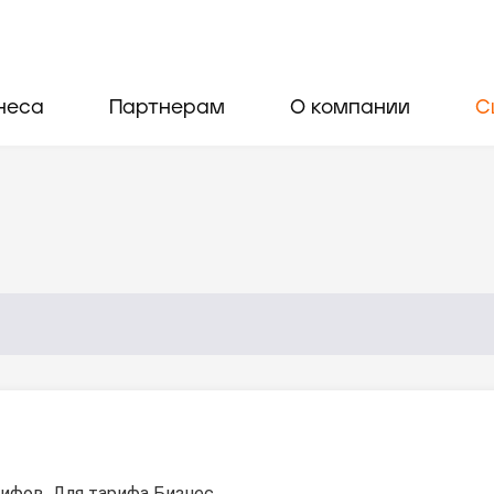
неса
Партнерам
О компании
С
ифов. Для тарифа Бизнес