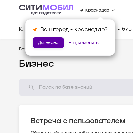
Краснодар
Клиентам
Водителям
Для биз
Ваш город -
Краснодар
?
Да, верно
Нет, изменить
База знаний
/
Стандарты оказания услуг
Бизнес
Встреча с пользователем
Общие требования необходимы для всех тар