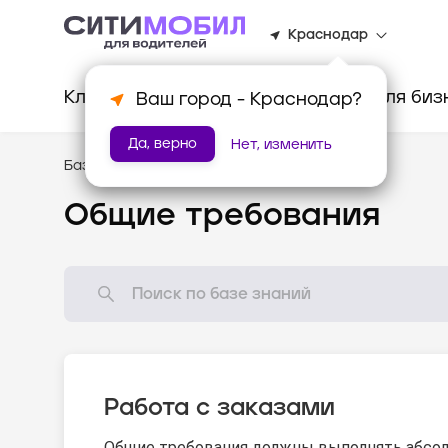
Краснодар
Клиентам
Водителям
Для биз
Ваш город -
Краснодар
?
Да, верно
Нет, изменить
База знаний
/
Стандарты оказания услуг
Общие требования
Работа с заказами
Общие требования должны выполнять абсол