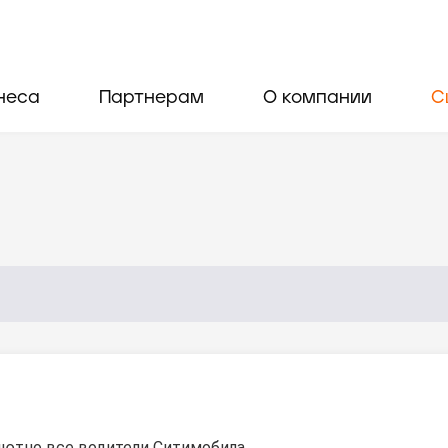
неса
Партнерам
О компании
С
ютно все водители Ситимобила.