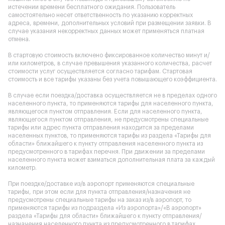
истечении времени бесплатного ожидания. Пользователь
самостоятельно несет ответственность по указанию корректных
адреса, времени, дополнительных условий при размещении заявки. В
случае указания некорректных данных может применяться платная
отмена.
В стартовую стоимость включено фиксированное количество минут и/
или километров, в случае превышения указанного количества, расчет
стоимости услуг осуществляется согласно тарифам. Стартовая
стоимость и все тарифы указаны без учета повышающего коэффициента.
В случае если поездка/доставка осуществляется не в пределах одного
населенного пункта, то применяются тарифы для населенного пункта,
являющегося пунктом отправления. Если для населенного пункта,
являющегося пунктом отправления, не предусмотрены специальные
тарифы или адрес пункта отправления находится за пределами
населенных пунктов, то применяются тарифы из раздела «Тарифы для
области» ближайшего к пункту отправления населенного пункта из
предусмотренного в тарифах перечня. При движении за пределами
населенного пункта может взиматься дополнительная плата за каждый
километр.
При поездке/доставке из/в аэропорт применяются специальные
тарифы, при этом если для пункта отправления/назначения не
предусмотрены специальные тарифы на заказ из/в аэропорт, то
применяются тарифы из подраздела «Из аэропорта»/«В аэропорт»
раздела «Тарифы для области» ближайшего к пункту отправления/
назначения населенного пункта из предусмотренного в тарифах