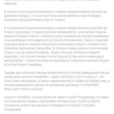
перечня.
В случае если в дополнительных условиях предусмотрена доплата за
длинную поездку, то такая доплата может взиматься при поездке/
доставке продолжительностью от 7 минут.
В случае если в дополнительных условиях предусмотрена доплата за
подачу издалека, то такая доплата применяется, если время подачи
машины больше 9 минут. Стоимость рассчитывается исходя из времени
и километража пути водителя до пункта отправления. Заказ с подачей
издалека можно отменить бесплатно в течение 3 минут с момента его
принятия партнером Ситимобил. В случае отмены заказа по истечении
3 минут, но до подачи машины, будет списана стоимость подачи
издалека, а в случае отмены после подачи (в том числе невыхода к
автомобилю) - стоимость подачи издалека и стоимость платной отмены
в соответствии с тарифом.
Тарифы для обычного заказа применяются в случае размещения заказа
через приложение Ситимобил, через сайт
https://city-mobil.ru/
, чат-
боты в мессенджерах, а также через виджеты в сервисах третьих лиц, в
случае размещения заказа на основании договора с Ситимобил
https://city-mobil.ru/oferta
.
Заказ по телефону осуществляется через Службу Поддержки. Условия
использования сервиса Ситимобил на
https://city-mobil.ru/oferta
.
Стоимость услуги при заказе по телефону уточняйте у Службы
Поддержки.