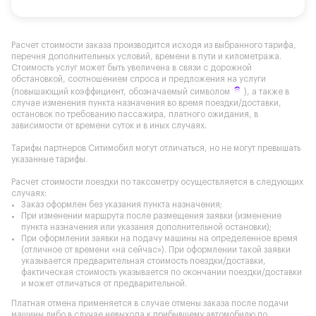
Расчет стоимости заказа производится исходя из выбранного тарифа,
перечня дополнительных условий, времени в пути и километража.
Стоимость услуг может быть увеличена в связи с дорожной
обстановкой, соотношением спроса и предложения на услуги
(повышающий коэффициент, обозначаемый символом
), а также в
случае изменения пункта назначения во время поездки/доставки,
остановок по требованию пассажира, платного ожидания, в
зависимости от времени суток и в иных случаях.
Тарифы партнеров Ситимобил могут отличаться, но не могут превышать
указанные тарифы.
Расчет стоимости поездки по таксометру осуществляется в следующих
случаях:
Заказ оформлен без указания пункта назначения;
При изменении маршрута после размещения заявки (изменение
пункта назначения или указания дополнительной остановки);
При оформлении заявки на подачу машины на определенное время
(отличное от времени «на сейчас»). При оформлении такой заявки
указывается предварительная стоимость поездки/доставки,
фактическая стоимость указывается по окончании поездки/доставки
и может отличаться от предварительной.
Платная отмена применяется в случае отмены заказа после подачи
машины либо в случае невыхода к прибывшему автомобилю по