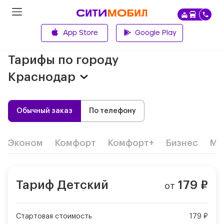
App Store
Google Play
Главная
Тарифы по городу
Краснодар
Обычный заказ
По телефону
Эконом
Комфорт
Комфорт+
Бизнес
Ми
Тариф
Детский
179
₽
от
Стартовая стоимость
179 ₽