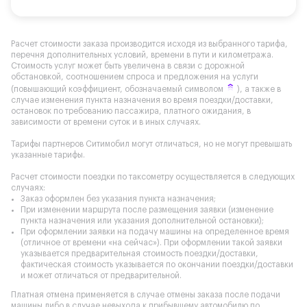
Расчет стоимости заказа производится исходя из выбранного тарифа,
перечня дополнительных условий, времени в пути и километража.
Стоимость услуг может быть увеличена в связи с дорожной
обстановкой, соотношением спроса и предложения на услуги
(повышающий коэффициент, обозначаемый символом
), а также в
случае изменения пункта назначения во время поездки/доставки,
остановок по требованию пассажира, платного ожидания, в
зависимости от времени суток и в иных случаях.
Тарифы партнеров Ситимобил могут отличаться, но не могут превышать
указанные тарифы.
Расчет стоимости поездки по таксометру осуществляется в следующих
случаях:
Заказ оформлен без указания пункта назначения;
При изменении маршрута после размещения заявки (изменение
пункта назначения или указания дополнительной остановки);
При оформлении заявки на подачу машины на определенное время
(отличное от времени «на сейчас»). При оформлении такой заявки
указывается предварительная стоимость поездки/доставки,
фактическая стоимость указывается по окончании поездки/доставки
и может отличаться от предварительной.
Платная отмена применяется в случае отмены заказа после подачи
машины либо в случае невыхода к прибывшему автомобилю по