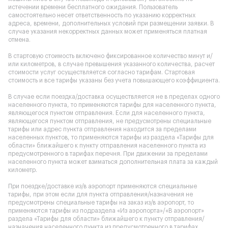
истечении времени бесплатного ожидания. Пользователь
самостоятельно несет ответственность по указанию корректных
адреса, времени, дополнительных условий при размещении заявки. В
случае указания некорректных данных может применяться платная
отмена.
В стартовую стоимость включено фиксированное количество минут и/
или километров, в случае превышения указанного количества, расчет
стоимости услуг осуществляется согласно тарифам. Стартовая
стоимость и все тарифы указаны без учета повышающего коэффициента.
В случае если поездка/доставка осуществляется не в пределах одного
населенного пункта, то применяются тарифы для населенного пункта,
являющегося пунктом отправления. Если для населенного пункта,
являющегося пунктом отправления, не предусмотрены специальные
тарифы или адрес пункта отправления находится за пределами
населенных пунктов, то применяются тарифы из раздела «Тарифы для
области» ближайшего к пункту отправления населенного пункта из
предусмотренного в тарифах перечня. При движении за пределами
населенного пункта может взиматься дополнительная плата за каждый
километр.
При поездке/доставке из/в аэропорт применяются специальные
тарифы, при этом если для пункта отправления/назначения не
предусмотрены специальные тарифы на заказ из/в аэропорт, то
применяются тарифы из подраздела «Из аэропорта»/«В аэропорт»
раздела «Тарифы для области» ближайшего к пункту отправления/
назначения населенного пункта из предусмотренного в тарифах