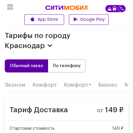
App Store
Google Play
Главная
Тарифы по городу
Краснодар
Обычный заказ
По телефону
Эконом
Комфорт
Комфорт+
Бизнес
Ми
Тариф
Доставка
149
₽
от
Стартовая стоимость
149 ₽