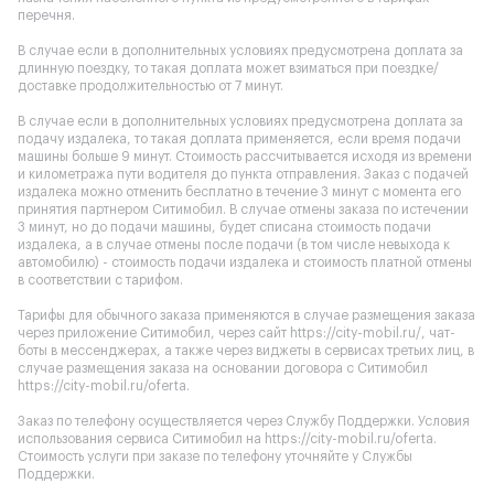
перечня.
В случае если в дополнительных условиях предусмотрена доплата за
длинную поездку, то такая доплата может взиматься при поездке/
доставке продолжительностью от 7 минут.
В случае если в дополнительных условиях предусмотрена доплата за
подачу издалека, то такая доплата применяется, если время подачи
машины больше 9 минут. Стоимость рассчитывается исходя из времени
и километража пути водителя до пункта отправления. Заказ с подачей
издалека можно отменить бесплатно в течение 3 минут с момента его
принятия партнером Ситимобил. В случае отмены заказа по истечении
3 минут, но до подачи машины, будет списана стоимость подачи
издалека, а в случае отмены после подачи (в том числе невыхода к
автомобилю) - стоимость подачи издалека и стоимость платной отмены
в соответствии с тарифом.
Тарифы для обычного заказа применяются в случае размещения заказа
через приложение Ситимобил, через сайт
https://city-mobil.ru/
, чат-
боты в мессенджерах, а также через виджеты в сервисах третьих лиц, в
случае размещения заказа на основании договора с Ситимобил
https://city-mobil.ru/oferta
.
Заказ по телефону осуществляется через Службу Поддержки. Условия
использования сервиса Ситимобил на
https://city-mobil.ru/oferta
.
Стоимость услуги при заказе по телефону уточняйте у Службы
Поддержки.