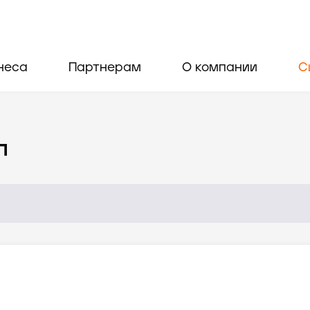
неса
Партнерам
О компании
С
л