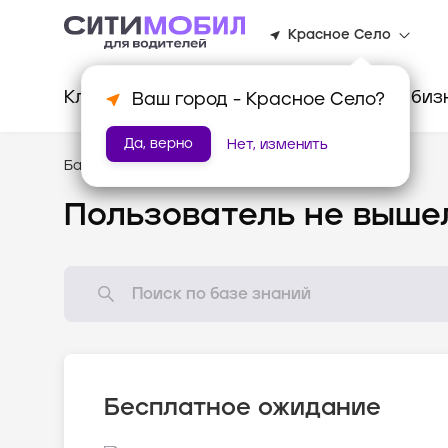
Красное Село
Клиентам
Водителям
Для биз
Ваш город -
Красное Село
?
Да, верно
Нет, изменить
База знаний
/
Популярные вопросы
Пользователь не выше
Бесплатное ожидание