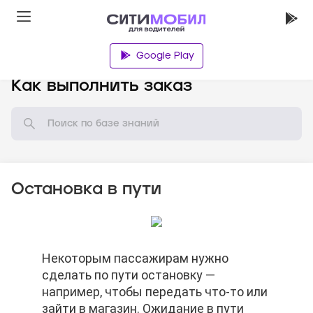
Google Play
База знаний
Как выполнить заказ
Остановка в пути
Некоторым пассажирам нужно
Некоторым пассажирам нужно
Некоторым пассажирам нужно
сделать по пути остановку —
сделать по пути остановку —
сделать по пути остановку —
например, чтобы передать что-то или
например, чтобы передать что-то или
например, чтобы передать что-то или
зайти в магазин. Ожидание в пути
зайти в магазин. Ожидание в пути
зайти в магазин. Ожидание в пути