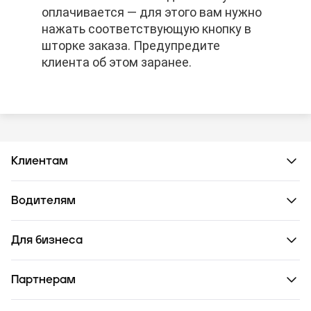
оплачивается — для этого вам нужно
оплачивается — для этого вам нужно
оплачивается — для этого вам нужно
нажать соответствующую кнопку в
нажать соответствующую кнопку в
нажать соответствующую кнопку в
шторке заказа. Предупредите
шторке заказа. Предупредите
шторке заказа. Предупредите
клиента об этом заранее.
клиента об этом заранее.
клиента об этом заранее.
Клиентам
Водителям
Для бизнеса
Партнерам