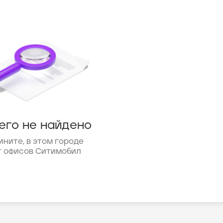
его не найдено
ините, в этом городе
т офисов Ситимобил