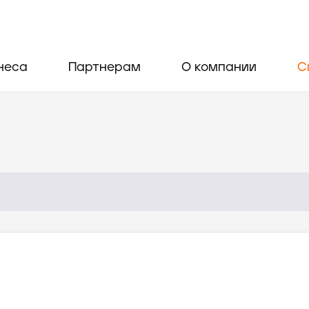
неса
Партнерам
О компании
С
н