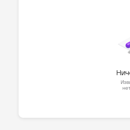
Нич
Изв
не