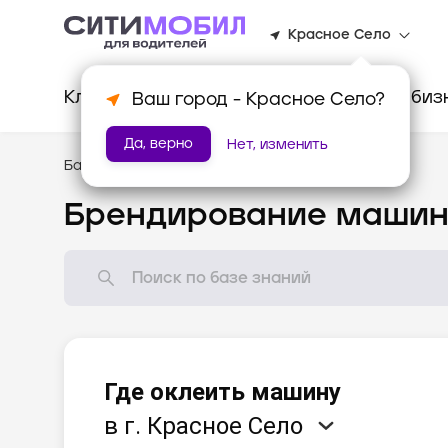
Красное Село
Клиентам
Водителям
Для биз
Ваш город -
Красное Село
?
Да, верно
Нет, изменить
База знаний
/
Мотивация
Брендирование маши
Где оклеить машину
в г. Красное Село