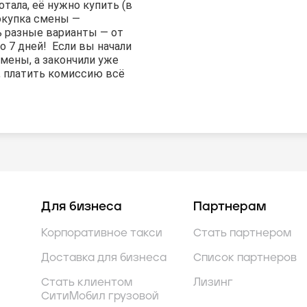
тала, её нужно купить (в
окупка смены —
ь разные варианты — от
о 7 дней! Если вы начали
мены, а закончили уже
, платить комиссию всё
Для бизнеса
Партнерам
Корпоративное такси
Стать партнером
Доставка для бизнеса
Список партнеров
Стать клиентом
Лизинг
СитиМобил грузовой