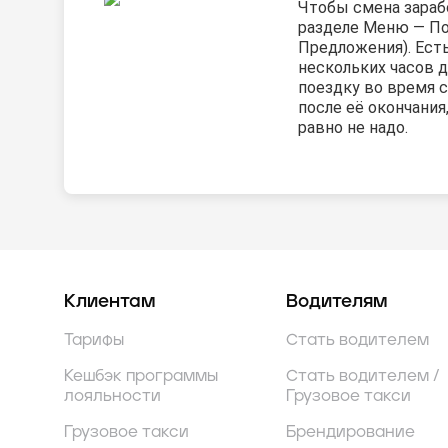
Чтобы смена зарабо
разделе Меню — П
Предложения). Ест
нескольких часов д
поездку во время с
после её окончания
равно не надо.
Клиентам
Водителям
Тарифы
Стать водителем
Кешбэк программы
Стать водителем /
лояльности
Грузовое такси
Грузовое такси
Брендирование