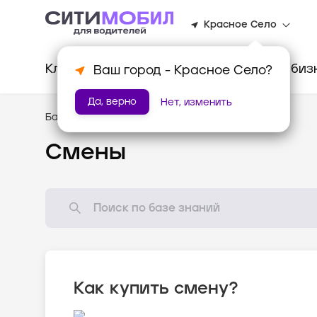
Красное Село
Клиентам
Водителям
Для биз
Ваш город -
Красное Село
?
Да, верно
Нет, изменить
База знаний
/
Мотивация
Смены
Как купить смену?