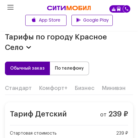
App Store
Google Play
Главная
Тарифы по городу
Красное
Село
Обычный заказ
По телефону
Стандарт
Комфорт+
Бизнес
Минивэн
Д
Тариф
Детский
239
₽
от
Стартовая стоимость
239 ₽