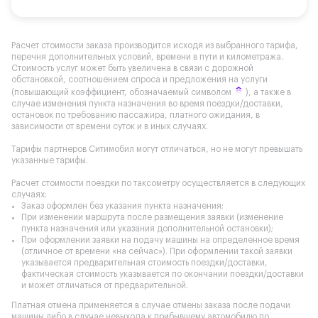
Расчет стоимости заказа производится исходя из выбранного тарифа,
перечня дополнительных условий, времени в пути и километража.
Стоимость услуг может быть увеличена в связи с дорожной
обстановкой, соотношением спроса и предложения на услуги
(повышающий коэффициент, обозначаемый символом
), а также в
случае изменения пункта назначения во время поездки/доставки,
остановок по требованию пассажира, платного ожидания, в
зависимости от времени суток и в иных случаях.
Тарифы партнеров Ситимобил могут отличаться, но не могут превышать
указанные тарифы.
Расчет стоимости поездки по таксометру осуществляется в следующих
случаях:
Заказ оформлен без указания пункта назначения;
При изменении маршрута после размещения заявки (изменение
пункта назначения или указания дополнительной остановки);
При оформлении заявки на подачу машины на определенное время
(отличное от времени «на сейчас»). При оформлении такой заявки
указывается предварительная стоимость поездки/доставки,
фактическая стоимость указывается по окончании поездки/доставки
и может отличаться от предварительной.
Платная отмена применяется в случае отмены заказа после подачи
машины либо в случае невыхода к прибывшему автомобилю по