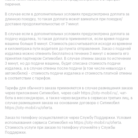
перечня.
В случае если в дополнительных условиях предусмотрена доплата за
длинную поездку, то такая доплата может взиматься при поездке/
доставке продолжительностью от 7 минут.
В случае если в дополнительных условиях предусмотрена доплата за
подачу издалека, то такая доплата применяется, если время подачи
машины больше 9 минут. Стоимость рассчитывается исходя из времени
и километража пути водителя до пункта отправления. Заказ с подачей
издалека можно отменить бесплатно в течение 3 минут с момента его
принятия партнером Ситимобил. В случае отмены заказа по истечении
3 минут, но до подачи машины, будет списана стоимость подачи
издалека, а в случае отмены после подачи (в том числе невыхода к
автомобилю) - стоимость подачи издалека и стоимость платной отмены
в соответствии с тарифом.
Тарифы для обычного заказа применяются в случае размещения заказа
через приложение Ситимобил, через сайт
https://city-mobil.ru/
, чат-
боты в мессенджерах, а также через виджеты в сервисах третьих лиц, в
случае размещения заказа на основании договора с Ситимобил
https://city-mobil.ru/oferta
.
Заказ по телефону осуществляется через Службу Поддержки. Условия
использования сервиса Ситимобил на
https://city-mobil.ru/oferta
.
Стоимость услуги при заказе по телефону уточняйте у Службы
Поддержки.