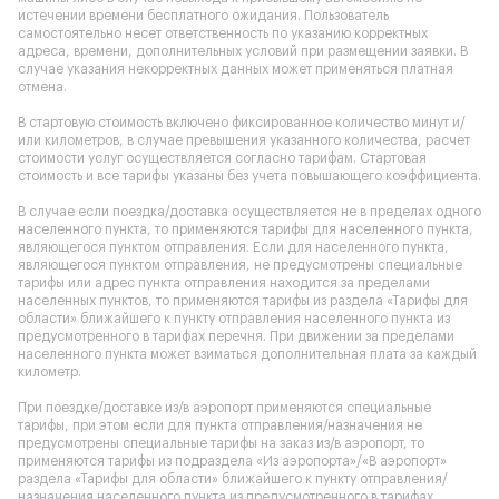
истечении времени бесплатного ожидания. Пользователь
самостоятельно несет ответственность по указанию корректных
адреса, времени, дополнительных условий при размещении заявки. В
случае указания некорректных данных может применяться платная
отмена.
В стартовую стоимость включено фиксированное количество минут и/
или километров, в случае превышения указанного количества, расчет
стоимости услуг осуществляется согласно тарифам. Стартовая
стоимость и все тарифы указаны без учета повышающего коэффициента.
В случае если поездка/доставка осуществляется не в пределах одного
населенного пункта, то применяются тарифы для населенного пункта,
являющегося пунктом отправления. Если для населенного пункта,
являющегося пунктом отправления, не предусмотрены специальные
тарифы или адрес пункта отправления находится за пределами
населенных пунктов, то применяются тарифы из раздела «Тарифы для
области» ближайшего к пункту отправления населенного пункта из
предусмотренного в тарифах перечня. При движении за пределами
населенного пункта может взиматься дополнительная плата за каждый
километр.
При поездке/доставке из/в аэропорт применяются специальные
тарифы, при этом если для пункта отправления/назначения не
предусмотрены специальные тарифы на заказ из/в аэропорт, то
применяются тарифы из подраздела «Из аэропорта»/«В аэропорт»
раздела «Тарифы для области» ближайшего к пункту отправления/
назначения населенного пункта из предусмотренного в тарифах