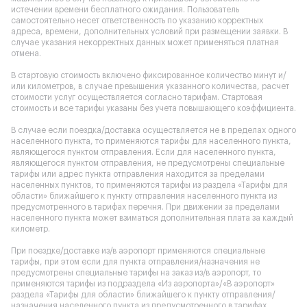
истечении времени бесплатного ожидания. Пользователь
самостоятельно несет ответственность по указанию корректных
адреса, времени, дополнительных условий при размещении заявки. В
случае указания некорректных данных может применяться платная
отмена.
В стартовую стоимость включено фиксированное количество минут и/
или километров, в случае превышения указанного количества, расчет
стоимости услуг осуществляется согласно тарифам. Стартовая
стоимость и все тарифы указаны без учета повышающего коэффициента.
В случае если поездка/доставка осуществляется не в пределах одного
населенного пункта, то применяются тарифы для населенного пункта,
являющегося пунктом отправления. Если для населенного пункта,
являющегося пунктом отправления, не предусмотрены специальные
тарифы или адрес пункта отправления находится за пределами
населенных пунктов, то применяются тарифы из раздела «Тарифы для
области» ближайшего к пункту отправления населенного пункта из
предусмотренного в тарифах перечня. При движении за пределами
населенного пункта может взиматься дополнительная плата за каждый
километр.
При поездке/доставке из/в аэропорт применяются специальные
тарифы, при этом если для пункта отправления/назначения не
предусмотрены специальные тарифы на заказ из/в аэропорт, то
применяются тарифы из подраздела «Из аэропорта»/«В аэропорт»
раздела «Тарифы для области» ближайшего к пункту отправления/
назначения населенного пункта из предусмотренного в тарифах