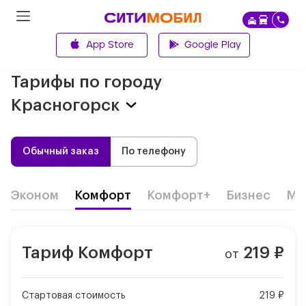
App Store
Google Play
Главная
Тарифы по городу
Красногорск
Обычный заказ
По телефону
Эконом
Комфорт
Комфорт+
Бизнес
Ми
Тариф
Комфорт
219
₽
от
Стартовая стоимость
219 ₽