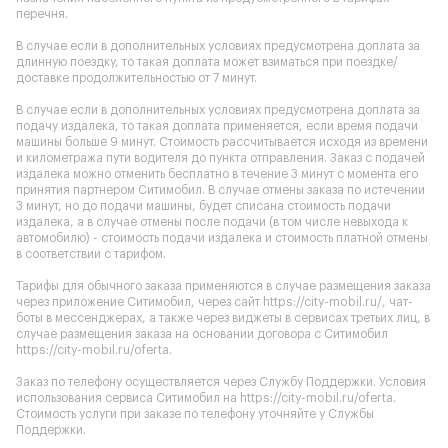
перечня.
В случае если в дополнительных условиях предусмотрена доплата за
длинную поездку, то такая доплата может взиматься при поездке/
доставке продолжительностью от 7 минут.
В случае если в дополнительных условиях предусмотрена доплата за
подачу издалека, то такая доплата применяется, если время подачи
машины больше 9 минут. Стоимость рассчитывается исходя из времени
и километража пути водителя до пункта отправления. Заказ с подачей
издалека можно отменить бесплатно в течение 3 минут с момента его
принятия партнером Ситимобил. В случае отмены заказа по истечении
3 минут, но до подачи машины, будет списана стоимость подачи
издалека, а в случае отмены после подачи (в том числе невыхода к
автомобилю) - стоимость подачи издалека и стоимость платной отмены
в соответствии с тарифом.
Тарифы для обычного заказа применяются в случае размещения заказа
через приложение Ситимобил, через сайт
https://city-mobil.ru/
, чат-
боты в мессенджерах, а также через виджеты в сервисах третьих лиц, в
случае размещения заказа на основании договора с Ситимобил
https://city-mobil.ru/oferta
.
Заказ по телефону осуществляется через Службу Поддержки. Условия
использования сервиса Ситимобил на
https://city-mobil.ru/oferta
.
Стоимость услуги при заказе по телефону уточняйте у Службы
Поддержки.