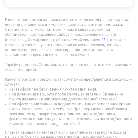
Расчет стоимости заказа производится исходя из выбранного тарифа,
перечня дополнительных условий, времени в пути и километража.
Стоимость услуг может быть увеличена в связи с дорожной
обстановкой, соотношением спроса и предложения на услуги
(повышающий коэффициент, обозначаемый символом
), а также в
случае изменения пункта назначения во время поездки/доставки,
остановок по требованию пассажира, платного ожидания, в
зависимости от времени суток и в иных случаях.
Тарифы партнеров Ситимобил могут отличаться, но не могут превышать
указанные тарифы.
Расчет стоимости поездки по таксометру осуществляется в следующих
случаях:
Заказ оформлен без указания пункта назначения;
При изменении маршрута после размещения заявки (изменение
пункта назначения или указания дополнительной остановки);
При оформлении заявки на подачу машины на определенное время
(отличное от времени «на сейчас»). При оформлении такой заявки
указывается предварительная стоимость поездки/доставки,
фактическая стоимость указывается по окончании поездки/доставки
и может отличаться от предварительной.
Платная отмена применяется в случае отмены заказа после подачи
машины либо в случае невыхода к прибывшему автомобилю по