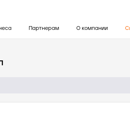
неса
Партнерам
О компании
С
л