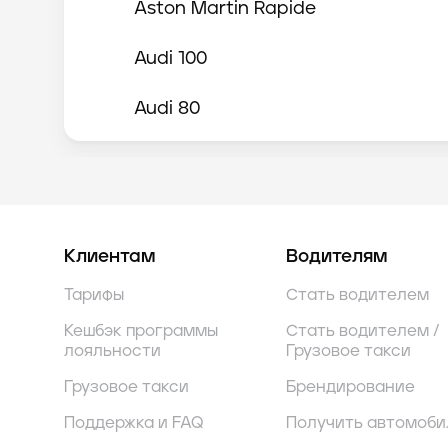
Aston Martin
Rapide
Audi
100
Audi
80
Audi
A1
Audi
A2
Клиентам
Водителям
Audi
A3
Тарифы
Стать водителем
Audi
A3 Sportback
Кешбэк программы
Стать водителем /
лояльности
Грузовое такси
Audi
A4
Грузовое такси
Брендирование
Audi
A4 allroad
Поддержка и FAQ
Получить автомоби