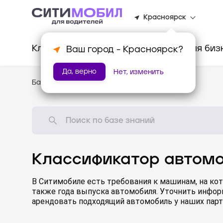
Красноярск
Клиентам
Водителям
Для биз
Ваш город -
Красноярск
?
Да, верно
Нет, изменить
База знаний
/
Стандарты работы
Классификатор автомо
В Ситимобиле есть требования к машинам, на кот
также года выпуска автомобиля. Уточнить инфо
арендовать подходящий автомобиль у наших парт