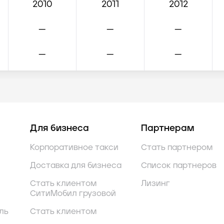
2010
2011
2012
—
—
—
—
—
—
2010
—
—
2005
—
—
Для бизнеса
Партнерам
2005
2013
2018
Корпоративное такси
Стать партнером
2010
2013
—
Доставка для бизнеса
Список партнеров
2005
2010
2015
Стать клиентом
Лизинг
СитиМобил грузовой
2005
—
—
ль
Стать клиентом