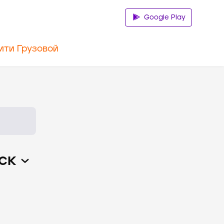
Google Play
ити Грузовой
ск