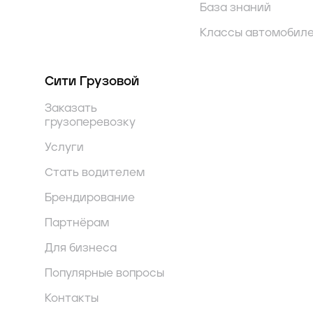
Audi
A4 Avant
База знаний
Классы автомобил
Audi
A5
Audi
A5 Avant
Сити Грузовой
Заказать
Audi
A6
грузоперевозку
Audi
A6 allroad
Услуги
Стать водителем
Audi
A6 Avant
Брендирование
Audi
A7
Партнёрам
Для бизнеса
Audi
A8
Популярные вопросы
Audi
e-tron
Контакты