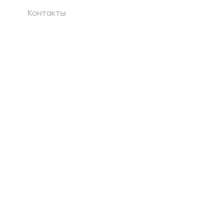
—
—
2000
Контакты
—
2020
2000
—
2020
2000
—
2016
2000
—
—
2000
—
2016
2000
—
2020
2000
—
2016
2000
—
—
2000